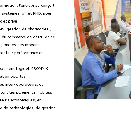
ormation, l’entreprise conçoit
es systèmes IoT et RFID, pour
 et privé.
DMS (gestion de pharmacies),
n du commerce de détail et de
régionales des moyens
rcer leur performance et
ppement logiciel. CROMMIX
ation pour les
es inter-opérateurs, et
itant les paiements mobiles.
acteurs économiques, en
re de technologies, de gestion