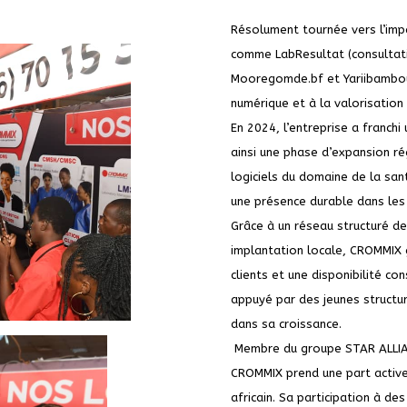
Résolument tournée vers l’im
comme LabResultat (consultati
Mooregomde.bf et Yariibambou.o
numérique et à la valorisation
En 2024, l’entreprise a franch
ainsi une phase d’expansion r
logiciels du domaine de la san
une présence durable dans les
Grâce à un réseau structuré de
implantation locale, CROMMIX g
clients et une disponibilité con
appuyé par des jeunes structu
dans sa croissance.
Membre du groupe STAR ALLIAN
CROMMIX prend une part active
africain. Sa participation à 