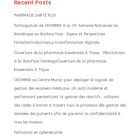
Recent Posts
t
i
PHARMACIE SANTÉ PLUS
v
Participation de CROMMIX à la 19ᵉ Semaine Nationale du
e
Numérique au Burkina Faso : Enjeux et Perspectives
:
FintechIntroductionLa transformation digitale.
Ouverture de la pharmacie kiswensida à Thyou : Félicitations
à Dr Boniface YaméogoOuverture de la pharmacie
kiswensida à Thyou
CROMMIX au Centre Muraz pour déployer le logiciel de
gestion des examens médicaux. Un outil moderne et
performant permettant la gestion des réactifs , utilisant
des codes à barres à travers tout le processus dès gestion des
données des patients afin de garantir la confidentialité à
tous les niveaux.
Formation en cybersécurité