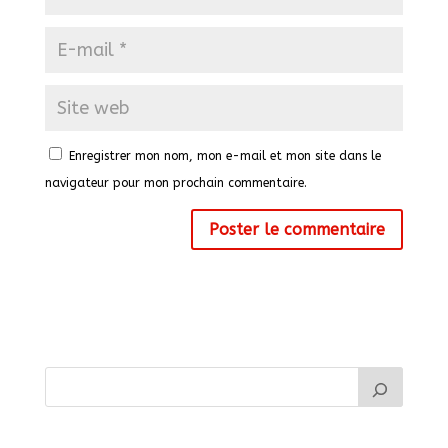
Enregistrer mon nom, mon e-mail et mon site dans le
navigateur pour mon prochain commentaire.
A
l
t
e
r
n
a