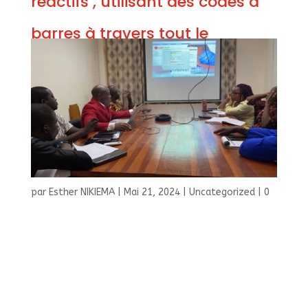
réactifs , utilisant des codes à
barres à travers tout le
processus dès gestion des
données des patients afin de
garantir la confidentialité à
tous les niveaux.
par
Esther NIKIEMA
|
Mai 21, 2024
|
Uncategorized
|
0
commentaires